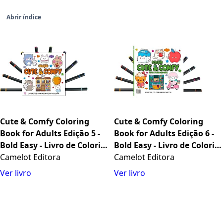
Abrir índice
Cute & Comfy Coloring
Cute & Comfy Coloring
Book for Adults Edição 5 -
Book for Adults Edição 6 -
Bold Easy - Livro de Colorir
Bold Easy - Livro de Colorir
Adulto + 12 Canetas
Camelot Editora
Adulto + 12 Canetas
Camelot Editora
Ver livro
Ver livro