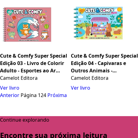
Cute & Comfy Super Special
Cute & Comfy Super Special
Edição 03 - Livro de Colorir
Edição 04 - Capivaras e
Adulto - Esportes ao Ar
Outros Animais -
Livre - Acompanha 1
Camelot Editora
Encadernação em Disco
Camelot Editora
Caneta
Ver livro
Ver livro
Anterior
Página 124
Próxima
Continue explorando
Encontre sua próxima leitura