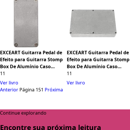
Guitarra Elétrica Acústica
Ukulele Presente Vermelho
EXCEART Guitarra Pedal de
EXCEART Guitarra Pedal de
Efeito para Guitarra Stomp
Efeito para Guitarra Stomp
Box De Alumínio Caso
Box De Alumínio Caso
Gabinete Casos de
11
Gabinete Casos de
11
Instrumento De
Instrumento De
Ver livro
Ver livro
Armazenamento Titular ( )
Armazenamento Titular ( A
Anterior
Página 151
Próxima
)
Continue explorando
Encontre sua próxima leitura