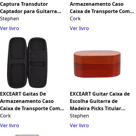
Captura Transdutor
Armazenamento Caso
Captador para Guitarra
Caixa de Transporte Com
Guzheng Guzheng
Stephen
Zíper Oxford Pano
Cork
Instrumento Musical
Instrumento Protetor
Ver livro
Ver livro
Acessórios Peças
17X7. 5X3cm
EXCEART Gaitas De
EXCEART Guitar Caixa de
Armazenamento Caso
Escolha Guitarra de
Caixa de Transporte Com
Madeira Picks Titular
Zíper Oxford Pano
Cork
Guitarra Elétrica Pleclar
Stephen
Instrumento Protetor
Pleclars Organizador de
Ver livro
Ver livro
21X7x2cm
Armazenamento para