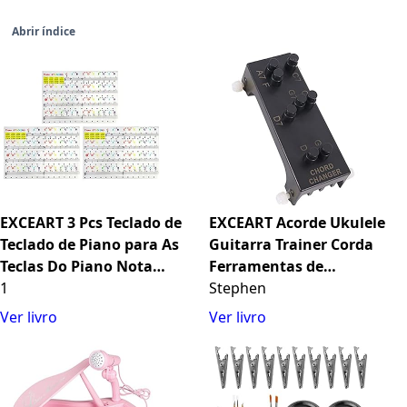
Abrir índice
EXCEART 3 Pcs Teclado de
EXCEART Acorde Ukulele
Teclado de Piano para As
Guitarra Trainer Corda
Teclas Do Piano Nota
Ferramentas de
Gráfico para Iniciantes
1
Aprendizagem de
Stephen
Aprendizagem Assistida
Ver livro
Ver livro
Ferramenta para
Iniciantes Ukulele
Ferramenta Prática