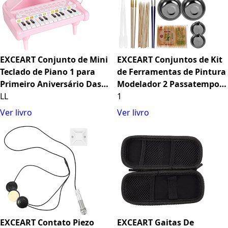
EXCEART Conjunto de Mini
EXCEART Conjuntos de Kit
Teclado de Piano 1 para
de Ferramentas de Pintura
Primeiro Aniversário Das
Modelador 2 Passatempo
Meninas Da Criança de
LL
Pintura Edifício Clips
1
Piano Da Criança
Escova Conta- Gotas
Ver livro
Ver livro
Multifuncional Teclado de
Caneta Placa Ferramentas
Piano
de Modelagem para Artes E
Ofícios Modelos de
EXCEART Contato Piezo
EXCEART Gaitas De