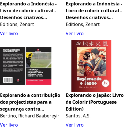
Explorando a Indonésia -
Explorando a Indonésia -
Livro de colorir cultural -
Livro de colorir cultural -
Desenhos criativos
Desenhos criativos
clássicos e modernos de
Editions, Zenart
clássicos e modernos de
Editions, Zenart
símbolos indonésios: A
símbolos indonésios: A
Ver livro
Ver livro
Indonésia antiga e a
Indonésia antiga e a
moderna se fundem em
moderna se fundem em
um livro de colorir
um livro de colorir
impressionante
impressionante
Explorando a contribuição
Explorando o Japão: Livro
dos projectistas para a
de Colorir (Portuguese
segurança contra
Edition)
incêndios no Gana
Bertino, Richard Baabereyir
Santos, A.S.
Ver livro
Ver livro