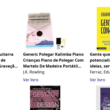
uitarra
Generic Polegar Kalimba Piano
Gente que
 de
Crianças Piano de Polegar Com
potenciali
 Gravação
Martelo De Madeira Portátil
ideias, se
itar
Marimba Instrumento Musical
J.K. Rowling
Ferraz, Ed
nja
Para Crianças Iniciantes Casa
Ver livro
Ver livro
Decoração Rosa