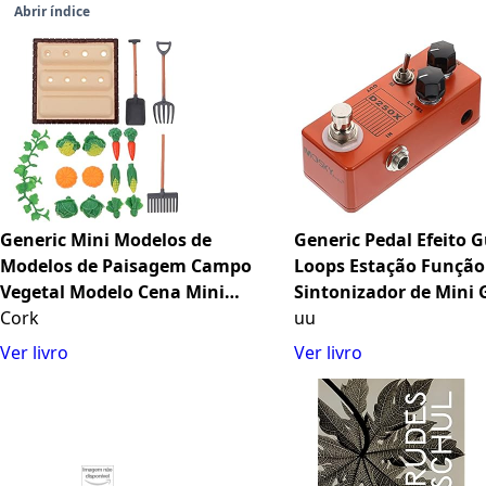
Abrir índice
Generic Mini Modelos de
Generic Pedal Efeito G
Modelos de Paisagem Campo
Loops Estação Função
Vegetal Modelo Cena Mini
Sintonizador de Mini
Ferramenta da Exploração
Cork
Em Loop para Bass Gu
uu
Agrícola
Guitarra Elétrica Lara
Ver livro
Ver livro