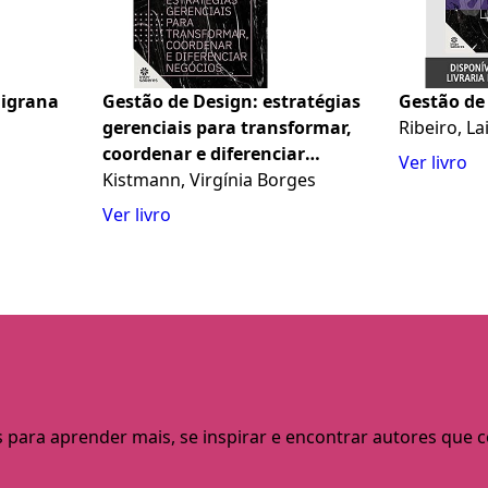
ligrana
Gestão de Design: estratégias
Gestão de
gerenciais para transformar,
Ribeiro, L
coordenar e diferenciar
Ver livro
negócios
Kistmann, Virgínia Borges
Ver livro
s para aprender mais, se inspirar e encontrar autores que