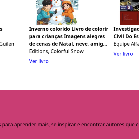
os
Inverno colorido Livro de colorir
Investigad
para crianças Imagens alegres
Civil Do E
 Guilen
de cenas de Natal, neve, amigos
Equipe Alf
fofos e muito mais: Incrível
Editions, Colorful Snow
Ver livro
coleção de cenas de inverno
Ver livro
criativas e divertidas para
crianças
s para aprender mais, se inspirar e encontrar autores que