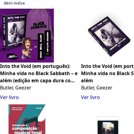
Abrir índice
Into the Void (em português):
Into the Void (em por
Minha vida no Black Sabbath – e
Minha vida no Black S
além (edição em capa dura com
além
brindes)
Butler, Geezer
Butler, Geezer
Ver livro
Ver livro