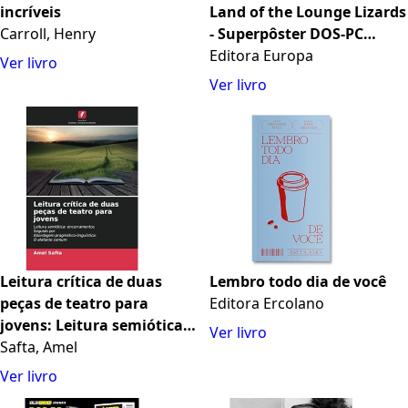
incríveis
Land of the Lounge Lizards
Carroll, Henry
- Superpôster DOS-PC
Mania
Editora Europa
Ver livro
Ver livro
Leitura crítica de duas
Lembro todo dia de você
peças de teatro para
Editora Ercolano
jovens: Leitura semiótica:
Ver livro
encerramentosSeguido
Safta, Amel
porAbordagem
Ver livro
pragmático-linguística:O