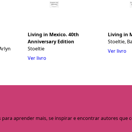
Living in Mexico. 40th
Living in 
Anniversary Edition
Stoeltie, 
 Arlyn
Stoeltie
Ver livro
Ver livro
s para aprender mais, se inspirar e encontrar autores que