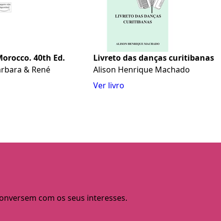
Morocco. 40th Ed.
Livreto das danças curitibanas
Barbara & René
Alison Henrique Machado
Ver livro
 conversem com os seus interesses.