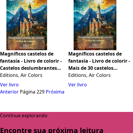
Magníficos castelos de
Magníficos castelos de
fantasía - Livro de colorir -
fantasía - Livro de colorir -
Castelos deslumbrantes
Mais de 30 castelos
para colorir e fugir: Um
Editions, Air Colors
deslumbrantes para colorir
Editions, Air Colors
livro sensacional para
e fugir: Um livro
Ver livro
Ver livro
estimular a criatividade e o
sensacional para estimular
Anterior
Página 229
Próxima
relaxamento
a criatividade e o
relaxamento
Continue explorando
Encontre sua próxima leitura