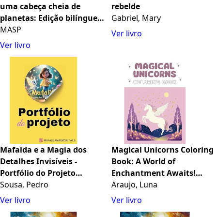
uma cabeça cheia de
rebelde
planetas: Edição bilíngue
Gabriel, Mary
Português / Inglês
MASP
Ver livro
Ver livro
Mafalda e a Magia dos
Magical Unicorns Coloring
Detalhes Invisíveis -
Book: A World of
Portfólio do Projeto
Enchantment Awaits!
(Portuguese Edition)
Sousa, Pedro
(Portuguese Edition)
Araujo, Luna
Ver livro
Ver livro