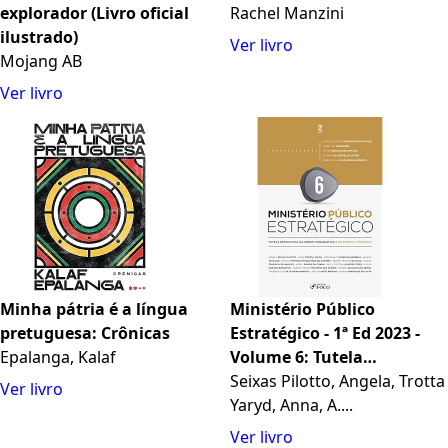
explorador (Livro oficial
Rachel Manzini
ilustrado)
Ver livro
Mojang AB
Ver livro
Minha pátria é a língua
Ministério Público
pretuguesa: Crônicas
Estratégico - 1ª Ed 2023 -
Epalanga, Kalaf
Volume 6: Tutela
Estrutural da Ordem
Seixas Pilotto, Angela, Trotta
Ver livro
Urbanística e do Direito à
Yaryd, Anna, A....
Moradia
Ver livro