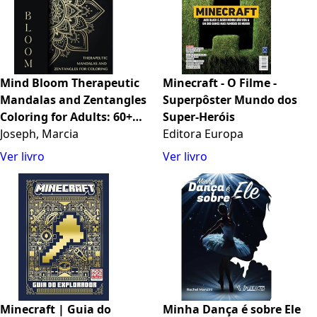
Mind Bloom Therapeutic
Minecraft - O Filme -
Mandalas and Zentangles
Superpôster Mundo dos
Coloring for Adults: 60+
Super-Heróis
Soothing Patterns for
Joseph, Marcia
Editora Europa
Stroke, Dementia, Trauma
Ver livro
Ver livro
or Alzheimer Stress Relief
and Mindfulness
(Portuguese Edition)
Minecraft | Guia do
Minha Dança é sobre Ele