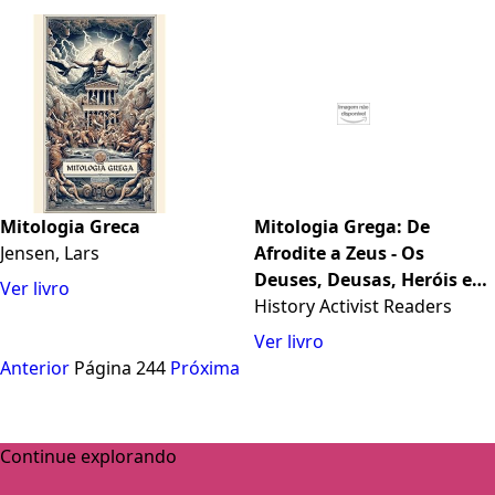
Mitologia Greca
Mitologia Grega: De
Jensen, Lars
Afrodite a Zeus - Os
Deuses, Deusas, Heróis e
Ver livro
Monstros da Grécia Antiga
History Activist Readers
Ver livro
Anterior
Página 244
Próxima
Continue explorando