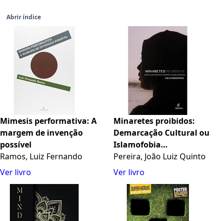
Abrir índice
Mimesis performativa: A
Minaretes proibidos:
margem de invenção
Demarcação Cultural ou
possível
Islamofobia
Ramos, Luiz Fernando
Constitucionalizada?
Pereira, João Luiz Quinto
Ver livro
Ver livro