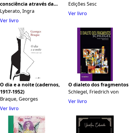
consciência através da
Edições Sesc
Arte, da Constelação
Lyberato, Ingra
Ver livro
Familiar e do Xamanismo
Ver livro
O dia e a noite (cadernos,
O dialeto dos fragmentos
1917-1952)
Schlegel, Friedrich von
Braque, Georges
Ver livro
Ver livro