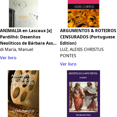
ANIMALIA en Lascaux [x]
ARGUMENTOS & ROTEIROS
Pardilhó: Desenhos
CENSURADOS (Portuguese
Neolíticos de Bárbara Assis
Edition)
Pacheco (Portuguese
di Maria, Manuel
LUZ, ALEXIS CHRISTUS
Edition)
PONTES
Ver livro
Ver livro