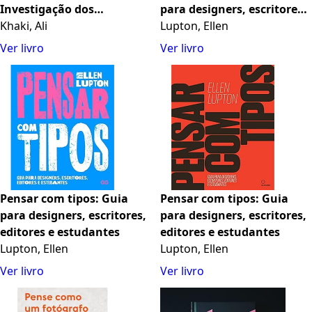
Investigação dos
para designers, escritores,
Pensamentos e Ideias
Khaki, Ali
editores e estudantes
Lupton, Ellen
Religiosos e Islâmicos na
Ver livro
Ver livro
Arquitetura Islâmica-
Iraniana
Pensar com tipos: Guia
Pensar com tipos: Guia
para designers, escritores,
para designers, escritores,
editores e estudantes
editores e estudantes
Lupton, Ellen
Lupton, Ellen
Ver livro
Ver livro