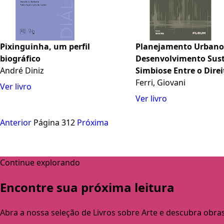
Pixinguinha, um perfil
Planejamento Urbano
biográfico
Desenvolvimento Sust
André Diniz
Simbiose Entre o Direi
Urbanístico e o Direit
Ferri, Giovani
Ver livro
Ambiental
Ver livro
Anterior
Página 312
Próxima
Continue explorando
Encontre sua próxima leitura
Abra a nossa seleção de Livros sobre Arte e descubra obra