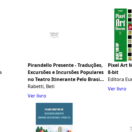
Pirandello Presente - Traduções,
Pixel Art
a
Excursões e Incursões Populares
8-bit
no Teatro Itinerante Pelo Brasil
Editora Eu
dos Anos 1920
Rabetti, Beti
Ver livro
Ver livro