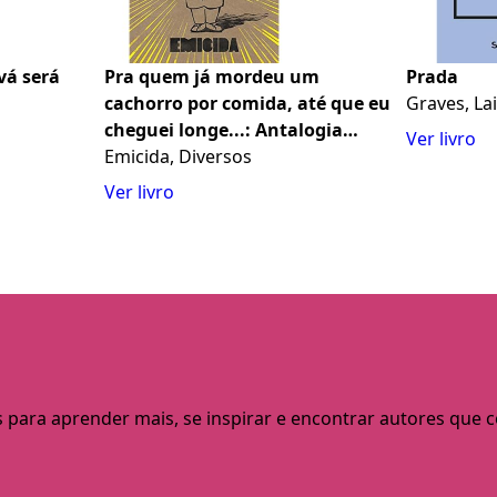
vá será
Pra quem já mordeu um
Prada
cachorro por comida, até que eu
Graves, La
cheguei longe...: Antalogia
Ver livro
inspirada no universo da
Emicida, Diversos
mixtape
Ver livro
s para aprender mais, se inspirar e encontrar autores que