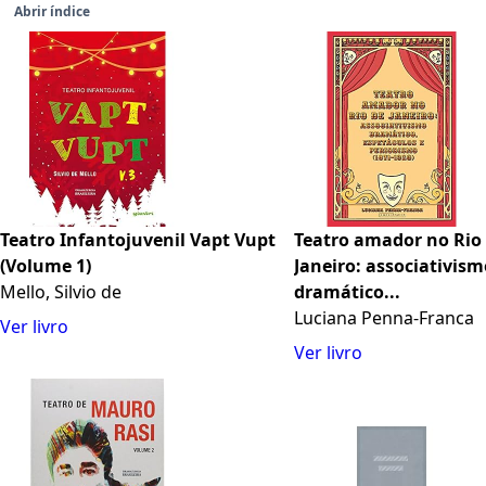
Abrir índice
Teatro Infantojuvenil Vapt Vupt
Teatro amador no Rio
(Volume 1)
Janeiro: associativis
Mello, Silvio de
dramático...
Luciana Penna-Franca
Ver livro
Ver livro