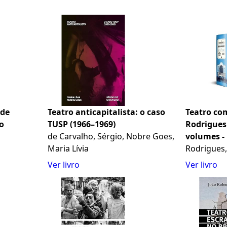
 de
Teatro anticapitalista: o caso
Teatro co
mo
TUSP (1966–1969)
Rodrigues 
de Carvalho, Sérgio, Nobre Goes,
volumes -
Maria Lívia
Vol. 1 - Tr
Rodrigues,
2 - Tragéd
Ver livro
Ver livro