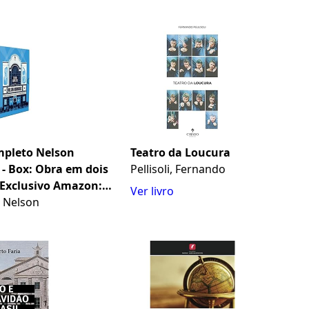
mpleto Nelson
Teatro da Loucura
- Box: Obra em dois
Pellisoli, Fernando
 Exclusivo Amazon:
Ver livro
agédias Cariocas e Vol.
 Nelson
ias