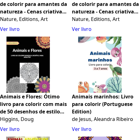
de colorir para amantes da
de colorir para amantes da
natureza - Cenas criativas
natureza - Cenas criativas
e relaxantes do mundo
Nature, Editions, Art
e relaxantes do mundo
Nature, Editions, Art
animal: Uma coleção de
animal: Uma coleção de
Ver livro
Ver livro
designs poderosos que
designs poderosos que
celebram a vida animal
celebram a vida animal
Animais e Flores: Ótimo
Animais marinhos: Livro
livro para colorir com mais
para colorir (Portuguese
de 50 desenhos de estilo
Edition)
mandala com desenhos de
Higgins, Doug
de Jesus, Aleandra Ribeiro
animais e flores para
Ver livro
Ver livro
ajudar os adultos a reduzir