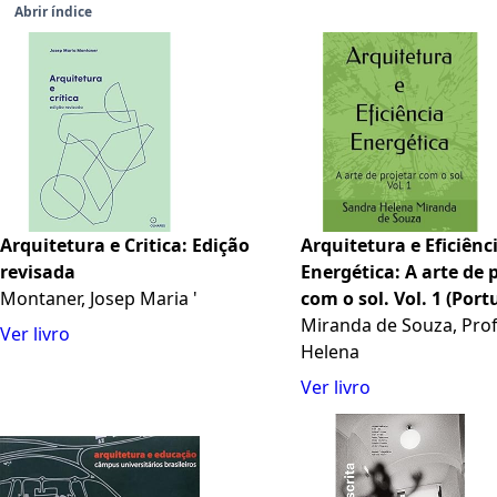
Abrir índice
Arquitetura e Critica: Edição
Arquitetura e Eficiênc
revisada
Energética: A arte de 
Montaner, Josep Maria '
com o sol. Vol. 1 (Por
Edition)
Miranda de Souza, Pro
Ver livro
Helena
Ver livro