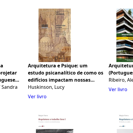
ia
Arquitetura e Psique: um
Arquitetu
projetar
estudo psicanalítico de como os
(Portugues
tuguese
edifícios impactam nossas
Ribeiro, A
f Sandra
vidas: 378
Huskinson, Lucy
Ver livro
Ver livro