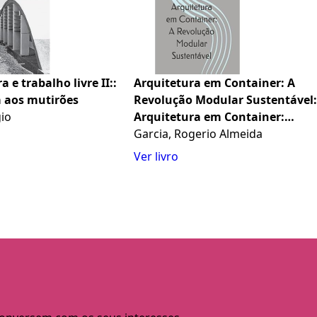
 e trabalho livre II::
Arquitetura em Container: A
a aos mutirões
Revolução Modular Sustentável:
gio
Arquitetura em Container:
Soluções Modernas e
Garcia, Rogerio Almeida
Sustentáveis (Portuguese
Ver livro
Edition)