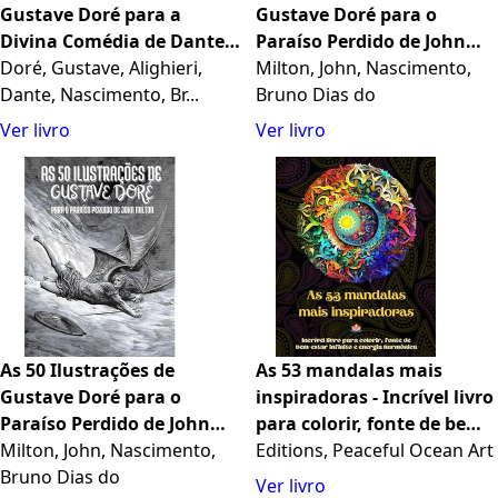
Gustave Doré para a
Gustave Doré para o
Divina Comédia de Dante
Paraíso Perdido de John
Alighieri: Com Descrições e
Doré, Gustave, Alighieri,
Milton: Descrições e
Milton, John, Nascimento,
Legendas em Português
Dante, Nascimento, Br...
Citações em Português
Bruno Dias do
(Portuguese Edition)
(Portuguese Edition)
Ver livro
Ver livro
As 50 Ilustrações de
As 53 mandalas mais
Gustave Doré para o
inspiradoras - Incrível livro
Paraíso Perdido de John
para colorir, fonte de bem-
Milton: Descrições e
Milton, John, Nascimento,
estar infinito e energia
Editions, Peaceful Ocean Art
Citações em Português
Bruno Dias do
harmônica: Ferramenta
Ver livro