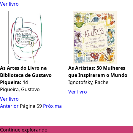
(Portuguese Edition)
artística de autoajuda
Ver livro
para total relaxamento e
criatividade
As Artes do Livro na
As Artistas: 50 Mulheres
Biblioteca de Gustavo
que Inspiraram o Mundo
Piqueira: 14
Ignotofsky, Rachel
Piqueira, Gustavo
Ver livro
Ver livro
Anterior
Página 59
Próxima
Continue explorando