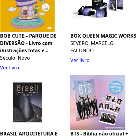
BOB CUTE – PARQUE DE
BOX QUEEN MAGIC WORKS
DIVERSÃO - Livro com
SEVERO, MARCELO
ilustrações fofas e
FACUNDO
originais para pintar,
Século, Novo
Ver livro
páginas destacáveis e
Ver livro
acompanha uma cartela
de adesivo - papel 180gr
BRASIL ARQUITETURA E
BTS - Bíblia não oficial +