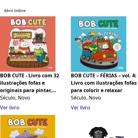
Abrir índice
BOB CUTE - Livro com 32
BOB CUTE – FÉRIAS – vol. 4:
ilustrações fofas e
Livro com ilustrações fofas
originais para pintar,
para colorir e relaxar
páginas destacáveis e
Século, Novo
Século, Novo
acompanha uma cartela
Ver livro
Ver livro
de adesivo