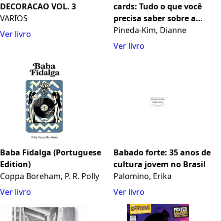
DECORACAO VOL. 3
cards: Tudo o que você
VARIOS
precisa saber sobre a
maior sensação do K-pop
Pineda-Kim, Dianne
Ver livro
Ver livro
Baba Fidalga (Portuguese
Babado forte: 35 anos de
Edition)
cultura jovem no Brasil
Coppa Boreham, P. R. Polly
Palomino, Erika
Ver livro
Ver livro