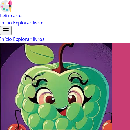
Leiturarte
Início
Explorar livros
Início
Explorar livros