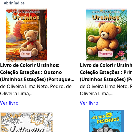
Abrir índice
Livro de Colorir Ursinhos:
Livro de Colorir Ursin
Coleção Estações : Outono
Coleção Estações : Pr
(Ursinhos Estações) (Portuguese
(Ursinhos Estações) (
Edition)
de Oliveira Lima Neto, Pedro, de
Edition)
de Oliveira Lima Neto, 
Oliveira Lima,...
Oliveira Lima,...
Ver livro
Ver livro