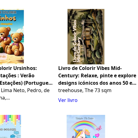
olorir Ursinhos:
Livro de Colorir Vibes Mid-
tações : Verão
Century: Relaxe, pinte e explore
 Estações) (Portuguese
designs icónicos dos anos 50 e
a Lima Neto, Pedro, de
60 (Portuguese Edition)
treehouse, The 73 sqm
a,...
Ver livro