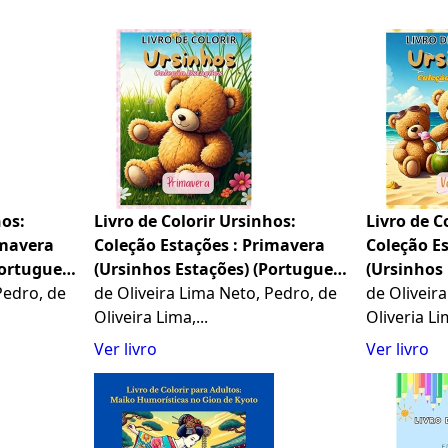
hos:
Livro de Colorir Ursinhos:
Livro de C
imavera
Coleção Estações : Primavera
Coleção Es
Portuguese
(Ursinhos Estações) (Portuguese
(Ursinhos
Pedro, de
Edition)
de Oliveira Lima Neto, Pedro, de
Edition)
de Oliveir
Oliveira Lima,...
Oliveria Lim
Ver livro
Ver livro