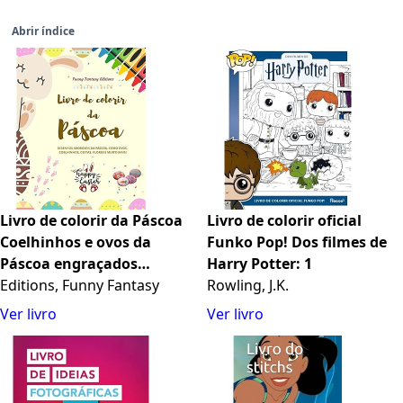
Abrir índice
Livro de colorir da Páscoa
Livro de colorir oficial
Coelhinhos e ovos da
Funko Pop! Dos filmes de
Páscoa engraçados
Harry Potter: 1
Presente perfeito para
Editions, Funny Fantasy
Rowling, J.K.
crianças e adolescentes:
Ver livro
Ver livro
Desenhos adoráveis da
Páscoa, como ovos,
coelhinhos, flores e muito
mais!