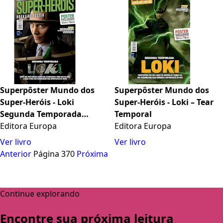
Superpôster Mundo dos
Superpôster Mundo dos
Super-Heróis - Loki
Super-Heróis - Loki – Tear
Segunda Temporada
Temporal
(Versão lisa, sem dobras,
Editora Europa
Editora Europa
enviada em tubo protetor)
Ver livro
Ver livro
Anterior
Página 370
Próxima
Continue explorando
Encontre sua próxima leitura