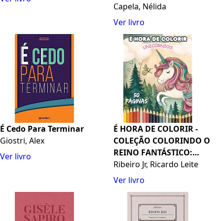
Célebres Entrevistas de
Capela, Nélida
Peregrino Júnior Para O
Ver livro
Jornal
É Cedo Para Terminar
É HORA DE COLORIR -
Giostri, Alex
COLEÇÃO COLORINDO O
REINO FANTÁSTICO:
Ver livro
UNICÓRNIOS: Livro de
Ribeiro Jr, Ricardo Leite
Colorir para Crianças
Ver livro
(Portuguese Edition)