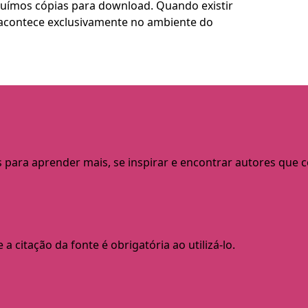
buímos cópias para download. Quando existir
so acontece exclusivamente no ambiente do
s para aprender mais, se inspirar e encontrar autores que
a citação da fonte é obrigatória ao utilizá-lo.