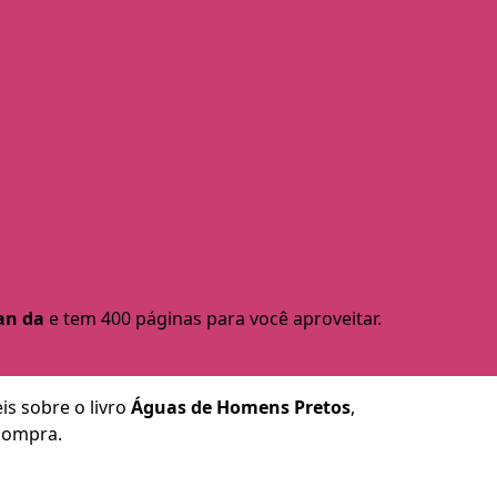
an da
e tem 400 páginas para você aproveitar.
is sobre o livro
Águas de Homens Pretos
,
 compra.