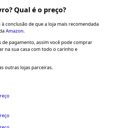
vro? Qual é o preço?
s à conclusão de que a loja mais recomendada
 da
Amazon
.
es de pagamento, assim você pode comprar
gar na sua casa com todo o carinho e
s outras lojas parceiras.
preço
preço
preço