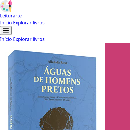
Leiturarte
Início
Explorar livros
Início
Explorar livros