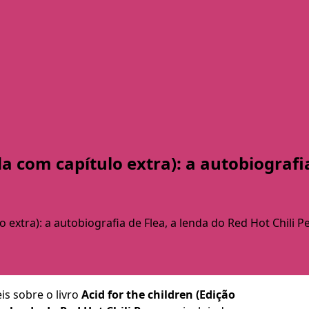
da com capítulo extra): a autobiografia
o extra): a autobiografia de Flea, a lenda do Red Hot Chili P
is sobre o livro
Acid for the children (Edição