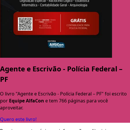
Agente e Escrivão - Polícia Federal –
PF
O livro "Agente e Escrivão - Polícia Federal – PF" foi escrito
por
Equipe AlfaCon
e tem 766 páginas para você
aproveitar.
Quero este livro!