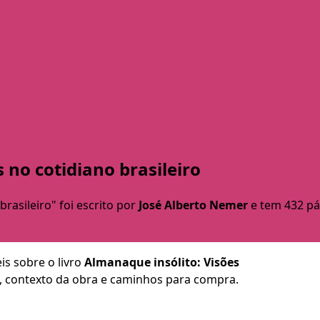
 no cotidiano brasileiro
brasileiro" foi escrito por
José Alberto Nemer
e tem 432 pá
is sobre o livro
Almanaque insólito: Visões
ca, contexto da obra e caminhos para compra.