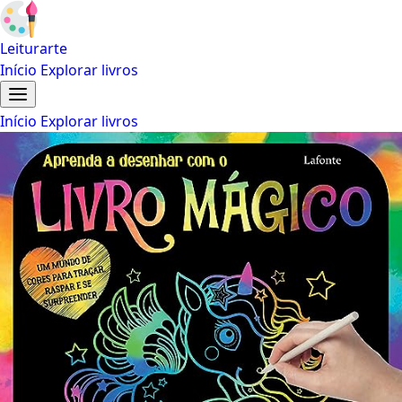
Leiturarte
Início
Explorar livros
Início
Explorar livros