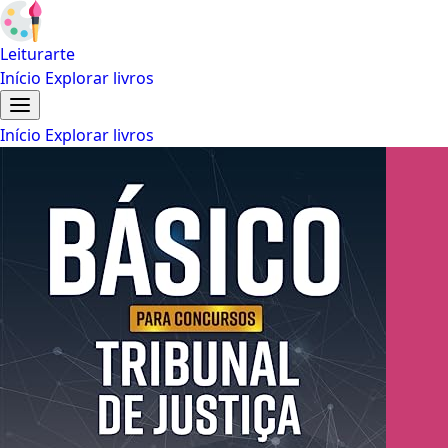
Leiturarte
Início
Explorar livros
Início
Explorar livros