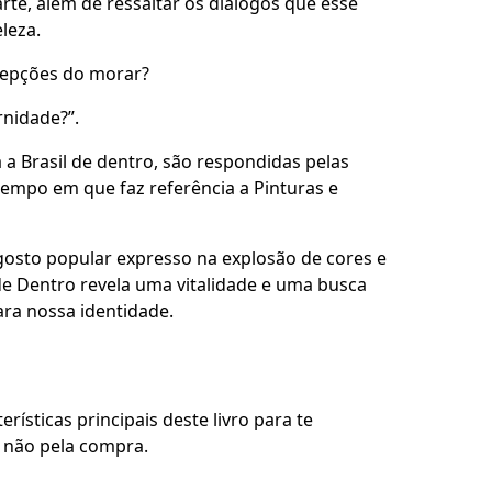
rte, além de ressaltar os diálogos que esse
leza.
cepções do morar?
rnidade?”.
 a Brasil de dentro, são respondidas pelas
 tempo em que faz referência a Pinturas e
o gosto popular expresso na explosão de cores e
e Dentro revela uma vitalidade e uma busca
ra nossa identidade.
rísticas principais deste livro para te
u não pela compra.