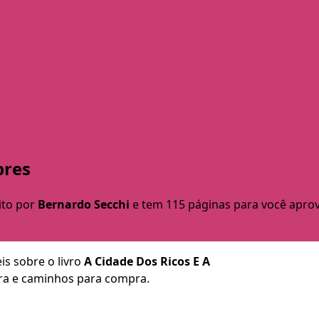
bres
ito por
Bernardo Secchi
e tem 115 páginas para você aprove
is sobre o livro
A Cidade Dos Ricos E A
obra e caminhos para compra.