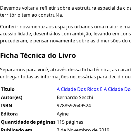
Devemos voltar a refl etir sobre a estrutura espacial da c
território tem ao construí-la.
Conferir novamente aos espaços urbanos uma maior e mais
acessibilidade; desenhá-los com ambição, levando em cons
precederam, e pensar novamente sobre as dimensões do co
Ficha Técnica do Livro
Separamos para você, através dessa ficha técnica, as caracte
entregar todas as informações necessárias para decidir o
Título
A Cidade Dos Ricos E A Cidade D
Autor(es)
Bernardo Secchi
ISBN
9788592649524
Editora
Ayine
Quantidade de páginas
115 páginas
Publicado em
3 de Novembro de 2019