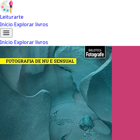
Leiturarte
Início
Explorar livros
Início
Explorar livros