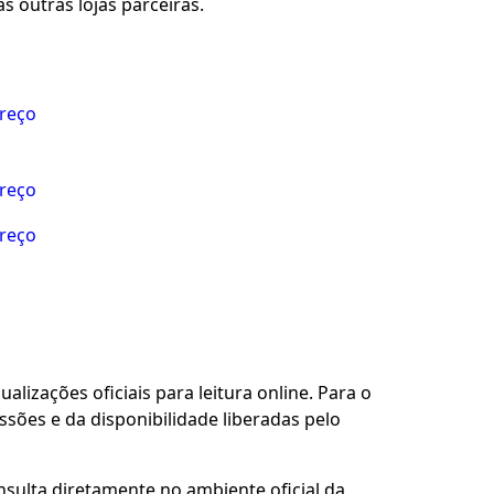
s outras lojas parceiras.
preço
preço
preço
alizações oficiais para leitura online. Para o
sões e da disponibilidade liberadas pelo
nsulta diretamente no ambiente oficial da