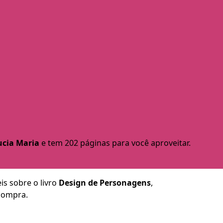
ucia Maria
e tem 202 páginas para você aproveitar.
is sobre o livro
Design de Personagens
,
 compra.