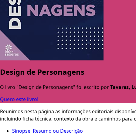
Design de Personagens
O livro "Design de Personagens" foi escrito por
Tavares, L
Quero este livro!
Reunimos nesta página as informações editoriais disponíve
incluindo ficha técnica, contexto da obra e caminhos para
Sinopse, Resumo ou Descrição