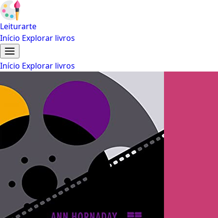
Leiturarte
Início
Explorar livros
Início
Explorar livros