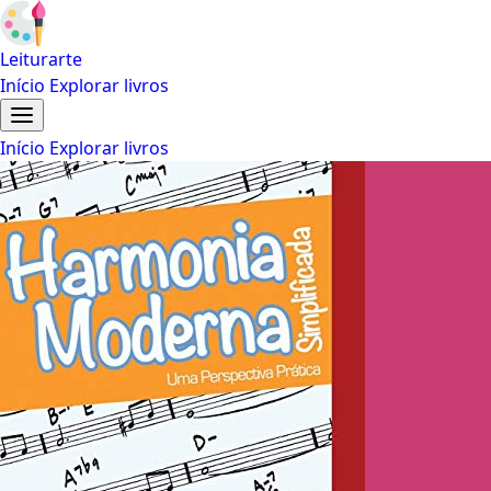
Leiturarte
Início
Explorar livros
Início
Explorar livros