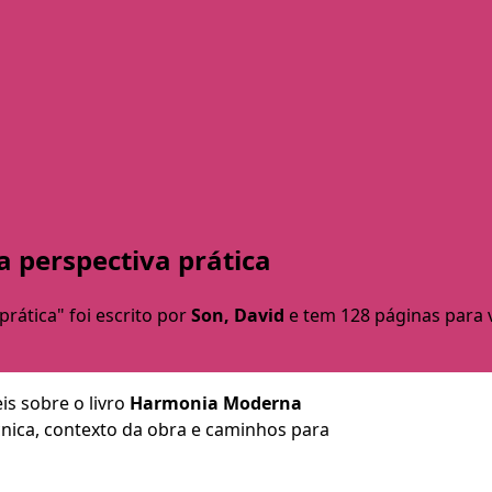
 perspectiva prática
rática" foi escrito por
Son, David
e tem 128 páginas para v
is sobre o livro
Harmonia Moderna
écnica, contexto da obra e caminhos para