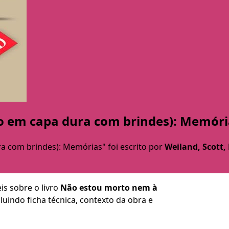
o em capa dura com brindes): Memóri
a com brindes): Memórias" foi escrito por
Weiland, Scott, 
is sobre o livro
Não estou morto nem à
ncluindo ficha técnica, contexto da obra e