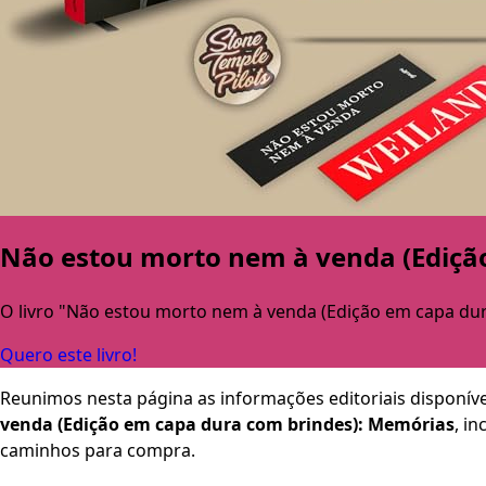
Não estou morto nem à venda (Ediçã
O livro "Não estou morto nem à venda (Edição em capa dur
Quero este livro!
Reunimos nesta página as informações editoriais disponíve
venda (Edição em capa dura com brindes): Memórias
, i
caminhos para compra.