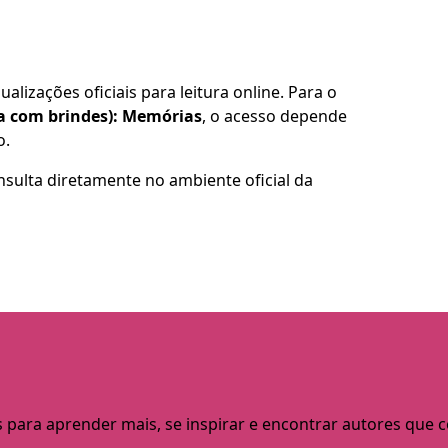
alizações oficiais para leitura online. Para o
a com brindes): Memórias
, o acesso depende
o.
nsulta diretamente no ambiente oficial da
s para aprender mais, se inspirar e encontrar autores que