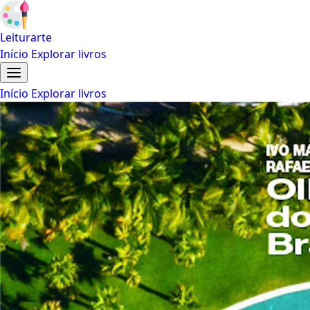
Leiturarte
Início
Explorar livros
Início
Explorar livros