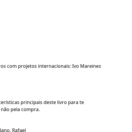
iros com projetos internacionais: Ivo Mareines
rísticas principais deste livro para te
u não pela compra.
lano, Rafael