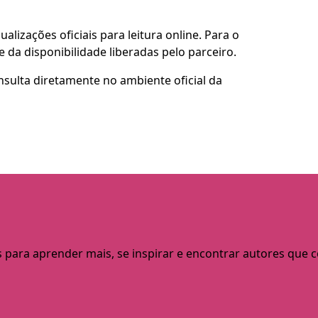
alizações oficiais para leitura online. Para o
 da disponibilidade liberadas pelo parceiro.
nsulta diretamente no ambiente oficial da
s para aprender mais, se inspirar e encontrar autores que