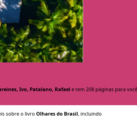
reines, Ivo, Patalano, Rafael
e tem 208 páginas para você
is sobre o livro
Olhares do Brasil
, incluindo