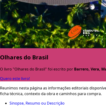
Olhares do Brasil
O livro "Olhares do Brasil" foi escrito por
Barrero, Vera, Ma
Quero este livro!
Reunimos nesta página as informações editoriais disponíve
ficha técnica, contexto da obra e caminhos para compra.
Sinopse, Resumo ou Descrição