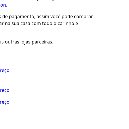
zon
.
es de pagamento, assim você pode comprar
gar na sua casa com todo o carinho e
s outras lojas parceiras.
preço
preço
preço