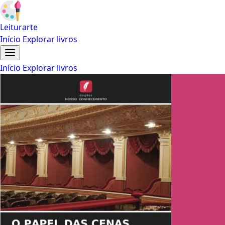
Leiturarte
Início
Explorar livros
Início
Explorar livros