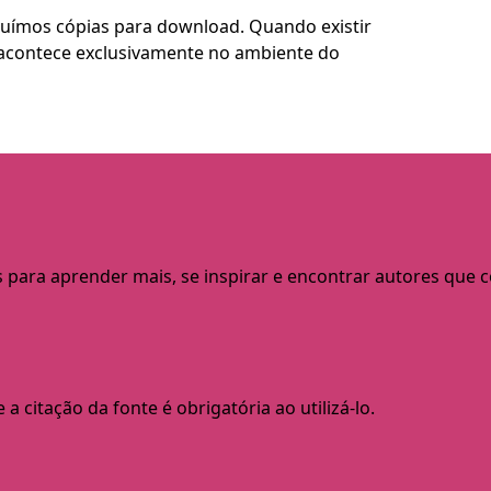
buímos cópias para download. Quando existir
so acontece exclusivamente no ambiente do
s para aprender mais, se inspirar e encontrar autores que
a citação da fonte é obrigatória ao utilizá-lo.