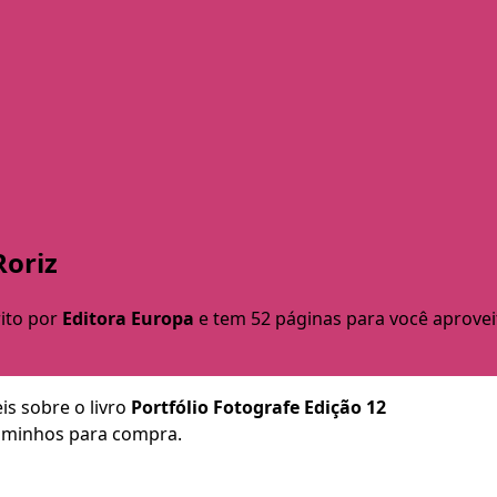
Roriz
rito por
Editora Europa
e tem 52 páginas para você aproveit
is sobre o livro
Portfólio Fotografe Edição 12
 caminhos para compra.