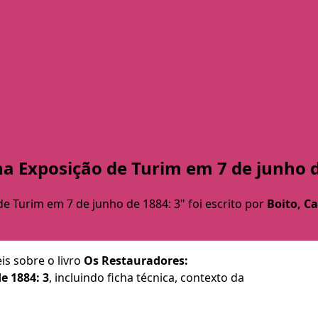
na Exposição de Turim em 7 de junho d
de Turim em 7 de junho de 1884: 3" foi escrito por
Boito, C
is sobre o livro
Os Restauradores:
e 1884: 3
, incluindo ficha técnica, contexto da