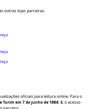
s outras lojas parceiras.
preço
preço
preço
alizações oficiais para leitura online. Para o
e Turim em 7 de junho de 1884: 3
, o acesso
o parceiro.