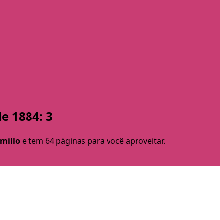
e 1884: 3
amillo
e tem 64 páginas para você aproveitar.