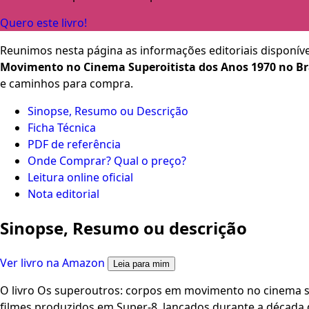
Quero este livro!
Reunimos nesta página as informações editoriais disponíve
Movimento no Cinema Superoitista dos Anos 1970 no Br
e caminhos para compra.
Sinopse, Resumo ou Descrição
Ficha Técnica
PDF de referência
Onde Comprar? Qual o preço?
Leitura online oficial
Nota editorial
Sinopse, Resumo ou descrição
Ver livro na Amazon
Leia para mim
O livro Os superoutros: corpos em movimento no cinema su
filmes produzidos em Super-8, lançados durante a década