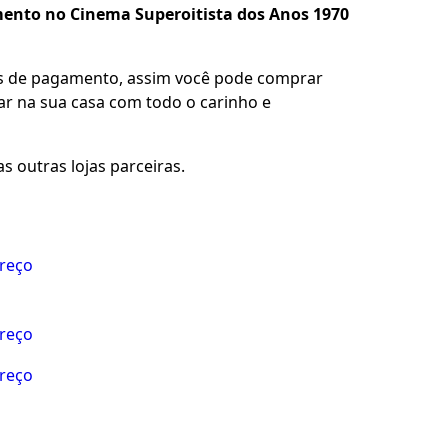
ento no Cinema Superoitista dos Anos 1970
es de pagamento, assim você pode comprar
gar na sua casa com todo o carinho e
s outras lojas parceiras.
preço
preço
preço