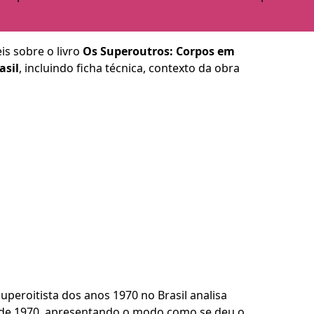
is sobre o livro
Os Superoutros: Corpos em
asil
, incluindo ficha técnica, contexto da obra
peroitista dos anos 1970 no Brasil analisa
 de 1970, apresentando o modo como se deu o