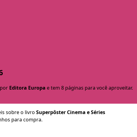
6
 por
Editora Europa
e tem 8 páginas para você aproveitar.
is sobre o livro
Superpôster Cinema e Séries
minhos para compra.