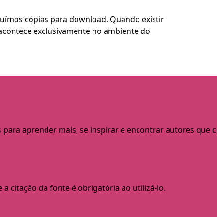
buímos cópias para download. Quando existir
so acontece exclusivamente no ambiente do
s para aprender mais, se inspirar e encontrar autores que
a citação da fonte é obrigatória ao utilizá-lo.