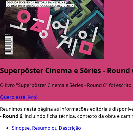
Superpôster Cinema e Séries - Round 
O livro "Superpôster Cinema e Séries - Round 6" foi escrito
Quero este livro!
Reunimos nesta página as informações editoriais disponíve
- Round 6
, incluindo ficha técnica, contexto da obra e ca
Sinopse, Resumo ou Descrição