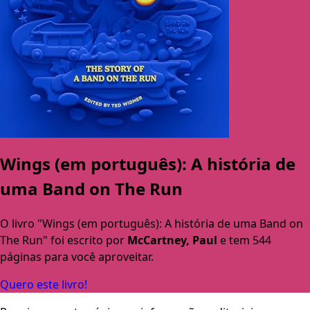
Wings (em português): A história de
uma Band on The Run
O livro "Wings (em português): A história de uma Band on
The Run" foi escrito por
McCartney, Paul
e tem 544
páginas para você aproveitar.
Quero este livro!