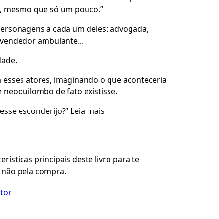
do, mesmo que só um pouco.”
personagens a cada um deles: advogada,
 vendedor ambulante...
dade.
m esses atores, imaginando o que aconteceria
e neoquilombo de fato existisse.
sse esconderijo?” Leia mais
rísticas principais deste livro para te
u não pela compra.
etor