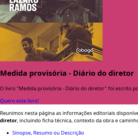
Medida provisória - Diário do diretor
O livro "Medida provisória - Diário do diretor" foi escrito p
Quero este livro!
Reunimos nesta página as informações editoriais disponíve
diretor
, incluindo ficha técnica, contexto da obra e camin
Sinopse, Resumo ou Descrição