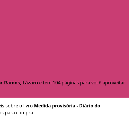
or
Ramos, Lázaro
e tem 104 páginas para você aproveitar.
is sobre o livro
Medida provisória - Diário do
hos para compra.